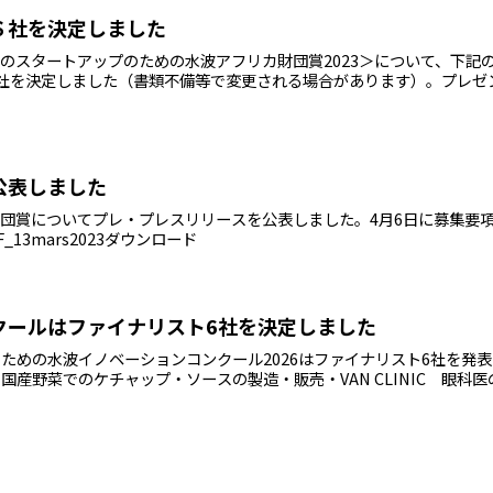
６社を決定しました
ダガスカルのスタートアップのための水波アフリカ財団賞2023＞について、下記
社を決定しました（書類不備等で変更される場合があります）。プレゼ
公表しました
アフリカ財団賞についてプレ・プレスリリースを公表しました。4月6日に募集要
F_13mars2023ダウンロード
クールはファイナリスト6社を決定しました
ための水波イノベーションコンクール2026はファイナリスト6社を発
AR 国産野菜でのケチャップ・ソースの製造・販売・VAN CLINIC 眼科