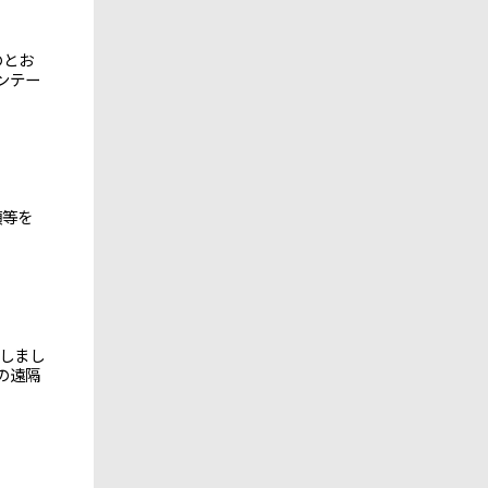
のとお
ンテー
項等を
表しまし
医の遠隔