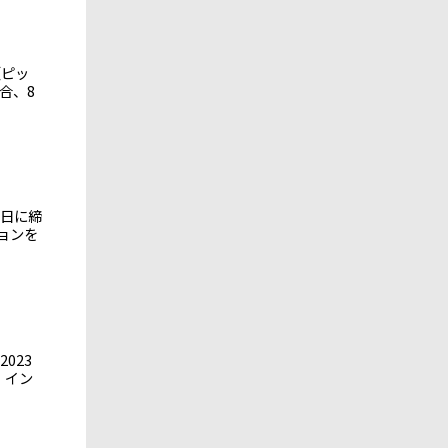
（ピッ
合、8
0日に締
ョンを
023
・イン