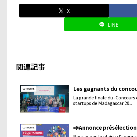
X
LINE
関連記事
Les gagnants du concou
concours
La grande finale du -Concours
startups de Madagascar 20...
📣Annonce présélectio
concours
Nous avons le plaisir d'anno