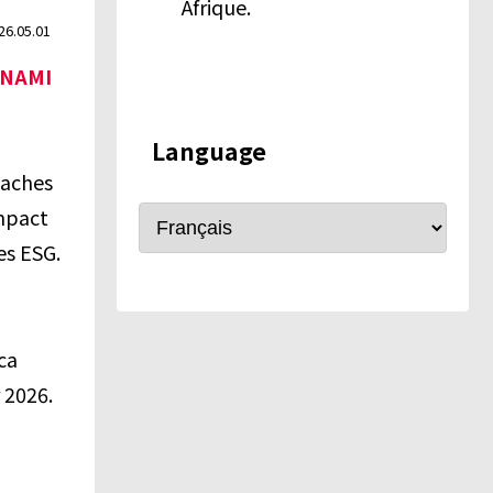
Afrique.
26.05.01
UNAMI
Language
gaches
impact
es ESG.
ca
 2026.