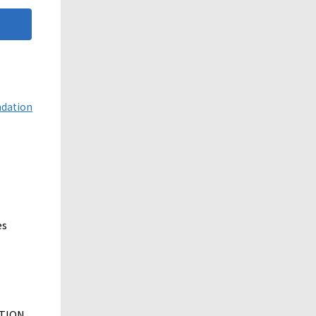
ndation
!
es
ATION