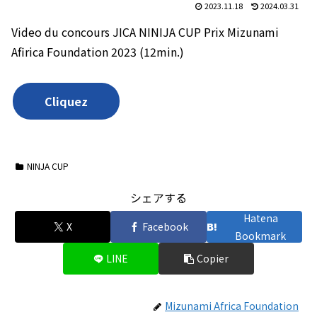
2023.11.18
2024.03.31
Video du concours JICA NINIJA CUP Prix Mizunami
Afirica Foundation 2023 (12min.)
Cliquez
NINJA CUP
シェアする
Hatena
X
Facebook
Bookmark
LINE
Copier
Mizunami Africa Foundation